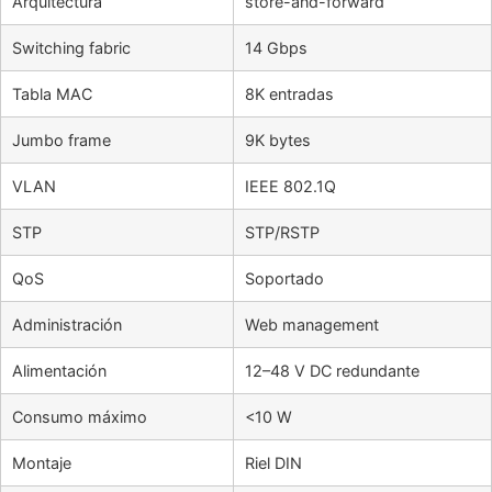
Arquitectura
store-and-forward
Switching fabric
14 Gbps
Tabla MAC
8K entradas
Jumbo frame
9K bytes
VLAN
IEEE 802.1Q
STP
STP/RSTP
QoS
Soportado
Administración
Web management
Alimentación
12–48 V DC redundante
Consumo máximo
<10 W
Montaje
Riel DIN