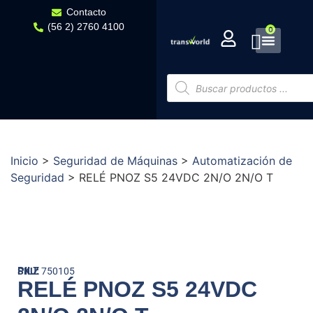
Contacto
(56 2) 2760 4100
0
Inicio
>
Seguridad de Máquinas
>
Automatización de
Seguridad
>
RELÉ PNOZ S5 24VDC 2N/O 2N/O T
PILZ
SKU:
750105
RELÉ PNOZ S5 24VDC