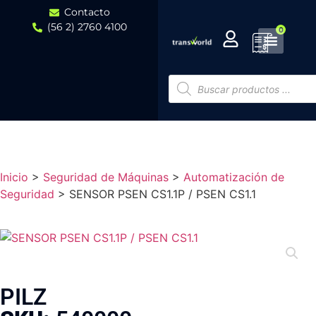
Contacto
(56 2) 2760 4100
0
Inicio
>
Seguridad de Máquinas
>
Automatización de
Seguridad
>
SENSOR PSEN CS1.1P / PSEN CS1.1
PILZ