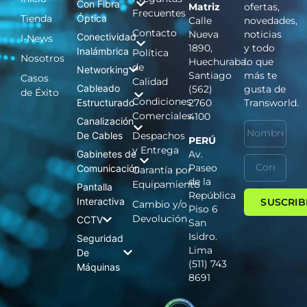
Con Fibra
Matriz
ofertas,
Frecuentes
Tienda
Óptica
Calle
novedades,
Contacto
Nueva
noticias
Conectividad
I-News
1890,
y todo
Inalámbrica
Política
Nosotros
Huechuraba.
lo que
de
Networking
Santiago
más te
Casos
Calidad
Cableado
(562)
gusta de
de Éxito
Condiciones
Estructurado
2760
Transworld.
Comerciales
4100
Canalización
De Cables
Despachos
PERÚ
y Entrega
Gabinetes de
Av.
Paseo
Comunicación
Garantía por
de la
Equipamiento
Pantalla
República
Interactiva
SUSCRIB
Cambio y/o
Piso 6
Devolución
CCTV
San
Isidro.
Seguridad
Lima
De
(511) 743
Máquinas
8691