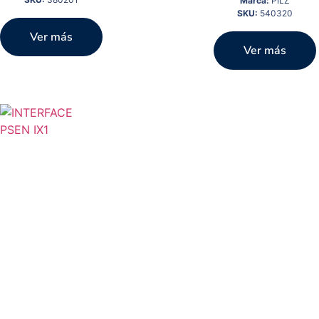
Marca:
PILZ
SKU:
540320
Ver más
Ver más