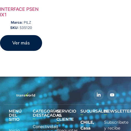
INTERFACE PSEN
IX1
Marca:
PILZ
SKU:
535120
Ver más
MENÚ
CATEGORÍAS
SERVICIO
SUCURSALES
NEWSLETTE
DEL
DESTACADAS
AL
SITIO
CLIENTE
CHILE,
Subscríbete
Conectividad
Casa
y recibe
Inicio
Preguntas