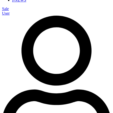
I-NEWS
Sale
User