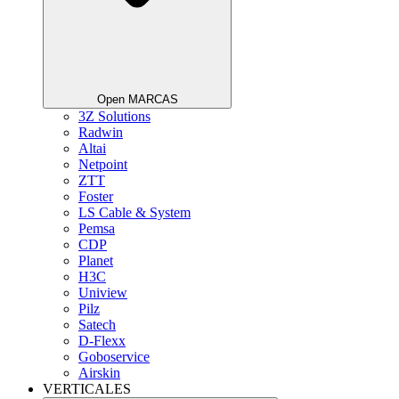
Open MARCAS
3Z Solutions
Radwin
Altai
Netpoint
ZTT
Foster
LS Cable & System
Pemsa
CDP
Planet
H3C
Uniview
Pilz
Satech
D-Flexx
Goboservice
Airskin
VERTICALES