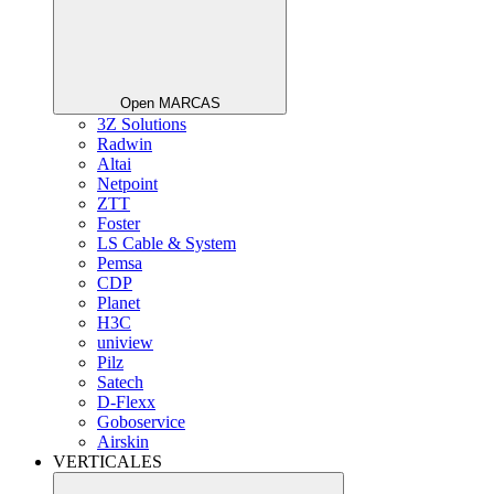
Open MARCAS
3Z Solutions
Radwin
Altai
Netpoint
ZTT
Foster
LS Cable & System
Pemsa
CDP
Planet
H3C
uniview
Pilz
Satech
D-Flexx
Goboservice
Airskin
VERTICALES