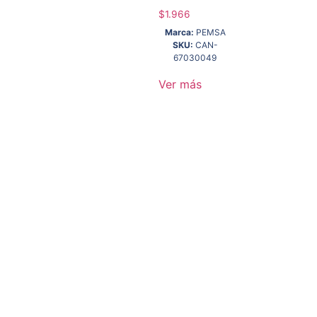
$
1.966
Marca:
PEMSA
SKU:
CAN-
67030049
Ver más