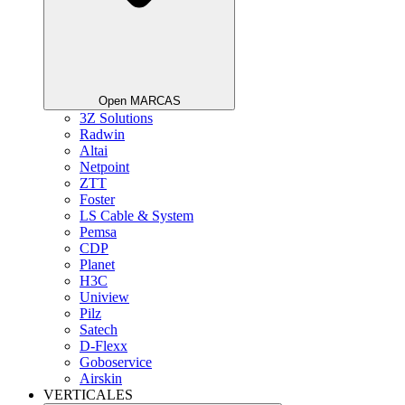
Open MARCAS
3Z Solutions
Radwin
Altai
Netpoint
ZTT
Foster
LS Cable & System
Pemsa
CDP
Planet
H3C
Uniview
Pilz
Satech
D-Flexx
Goboservice
Airskin
VERTICALES