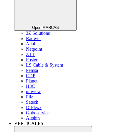
Open MARCAS
3Z Solutions
Radwin
Altai
Netpoint
ZTT
Foster
LS Cable & System
Pemsa
CDP
Planet
H3C
uniview
Pilz
Satech
D-Flexx
Goboservice
Airskin
VERTICALES