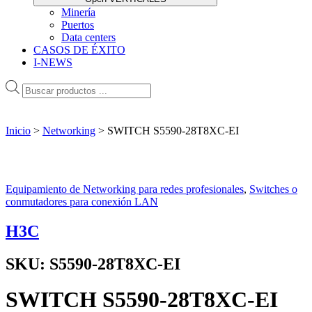
Minería
Puertos
Data centers
CASOS DE ÉXITO
I-NEWS
Products
search
Inicio
>
Networking
>
SWITCH S5590-28T8XC-EI
Equipamiento de Networking para redes profesionales
,
Switches o
conmutadores para conexión LAN
H3C
SKU:
S5590-28T8XC-EI
SWITCH S5590-28T8XC-EI