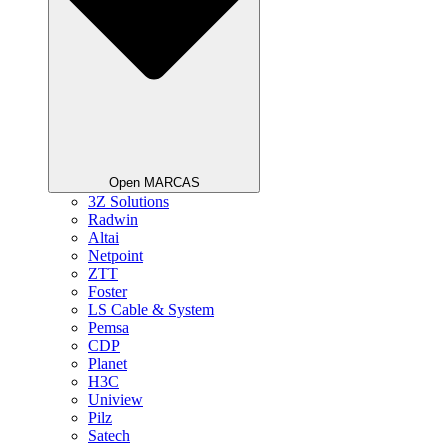
Open MARCAS
3Z Solutions
Radwin
Altai
Netpoint
ZTT
Foster
LS Cable & System
Pemsa
CDP
Planet
H3C
Uniview
Pilz
Satech