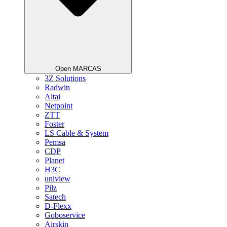
Open MARCAS
3Z Solutions
Radwin
Altai
Netpoint
ZTT
Foster
LS Cable & System
Pemsa
CDP
Planet
H3C
uniview
Pilz
Satech
D-Flexx
Goboservice
Airskin