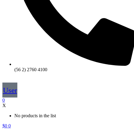
(56 2) 2760 4100
User
0
X
No products in the list
$
0
0