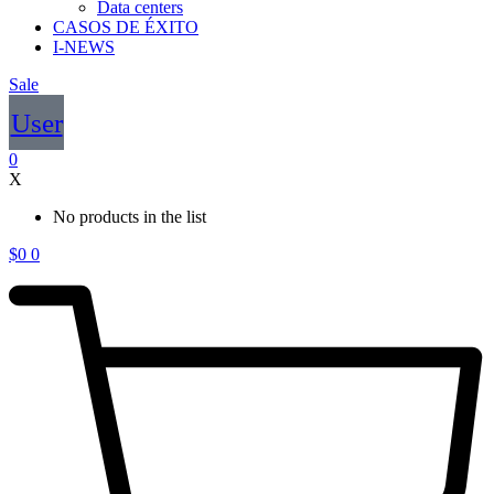
Data centers
CASOS DE ÉXITO
I-NEWS
Sale
User
0
X
No products in the list
$
0
0