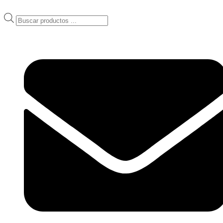
Ir
al
Products
contenido
search