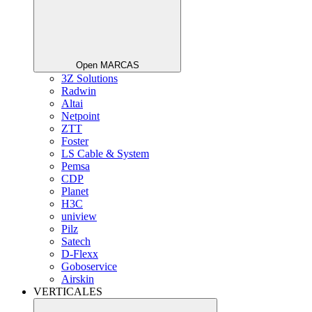
Open MARCAS
3Z Solutions
Radwin
Altai
Netpoint
ZTT
Foster
LS Cable & System
Pemsa
CDP
Planet
H3C
uniview
Pilz
Satech
D-Flexx
Goboservice
Airskin
VERTICALES