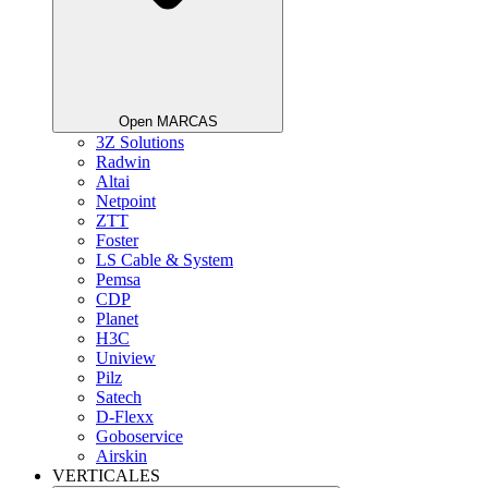
Open MARCAS
3Z Solutions
Radwin
Altai
Netpoint
ZTT
Foster
LS Cable & System
Pemsa
CDP
Planet
H3C
Uniview
Pilz
Satech
D-Flexx
Goboservice
Airskin
VERTICALES