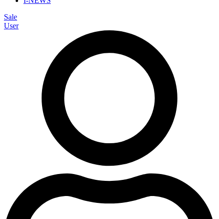
I-NEWS
Sale
User