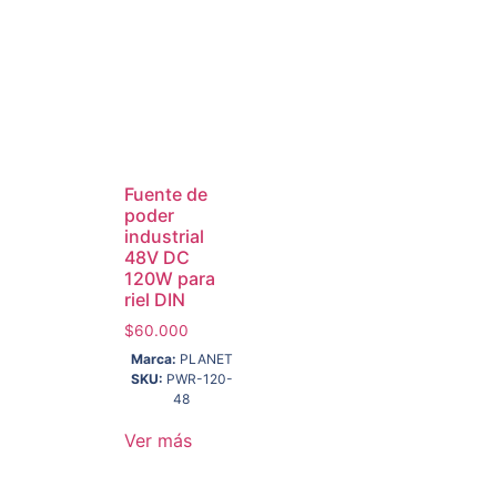
Fuente de
poder
industrial
48V DC
120W para
riel DIN
$
60.000
Marca:
PLANET
SKU:
PWR-120-
48
Ver más