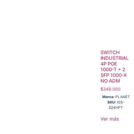
SWITCH
INDUSTRIAL
4P POE
1000-T + 2
SFP 1000-X
NO ADM
$
349.000
Marca:
PLANET
SKU:
IGS-
624HPT
Ver más