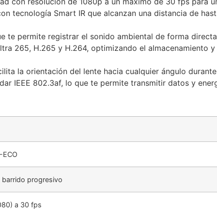
dad con resolución de 1080p a un máximo de 30 fps para una
on tecnología Smart IR que alcanzan una distancia de has
te permite registrar el sonido ambiental de forma directa 
tra 265, H.265 y H.264, optimizando el almacenamiento y la
ilita la orientación del lente hacia cualquier ángulo duran
ar IEEE 802.3af, lo que te permite transmitir datos y energ
8-ECO
barrido progresivo
80) a 30 fps