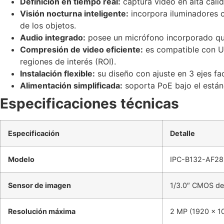
Definición en tiempo real:
captura video en alta cali
Visión nocturna inteligente:
incorpora iluminadores c
de los objetos.
Audio integrado:
posee un micrófono incorporado que 
Compresión de video eficiente:
es compatible con Ul
regiones de interés (ROI).
Instalación flexible:
su diseño con ajuste en 3 ejes fac
Alimentación simplificada:
soporta PoE bajo el estánd
Especificaciones técnicas
Especificación
Detalle
Modelo
IPC-B132-AF2
Sensor de imagen
1/3.0″ CMOS de 
Resolución máxima
2 MP (1920 × 10