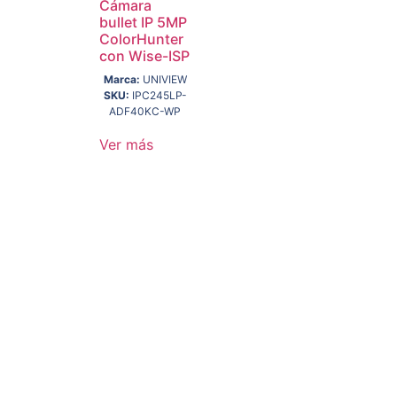
Cámara
bullet IP 5MP
ColorHunter
con Wise-ISP
Marca:
UNIVIEW
SKU:
IPC245LP-
ADF40KC-WP
Ver más