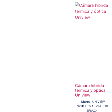
Cámara híbrida
térmica y óptica
Uniview
Marca:
UNIVIEW
SKU:
TIC2A32SA-F10-
4F8AC-I1