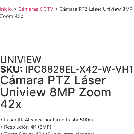
Inicio
>
Cámaras CCTV
>
Cámara PTZ Láser Uniview 8MP
Zoom 42x
UNIVIEW
SKU:
IPC6828EL-X42-W-VH1
Cámara PTZ Láser
Uniview 8MP Zoom
42x
• Láser IR: Alcance nocturno hasta 500m
• Resolución 4K (8MP)