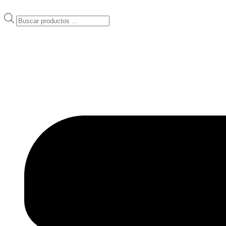
Ir
al
Products
contenido
search