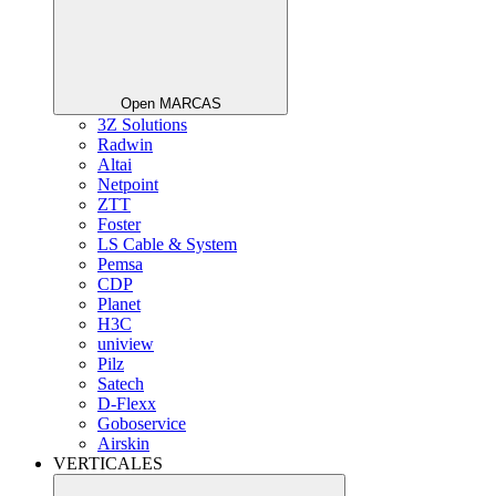
Open MARCAS
3Z Solutions
Radwin
Altai
Netpoint
ZTT
Foster
LS Cable & System
Pemsa
CDP
Planet
H3C
uniview
Pilz
Satech
D-Flexx
Goboservice
Airskin
VERTICALES