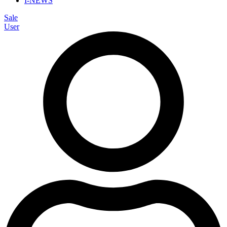
I-NEWS
Sale
User