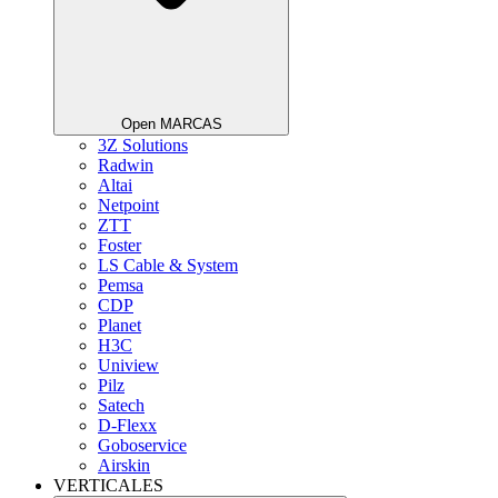
Open MARCAS
3Z Solutions
Radwin
Altai
Netpoint
ZTT
Foster
LS Cable & System
Pemsa
CDP
Planet
H3C
Uniview
Pilz
Satech
D-Flexx
Goboservice
Airskin
VERTICALES