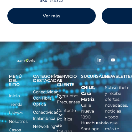
SKU:
540320
Ver más
MENÚ
CATEGORÍAS
SERVICIO
SUCURSALES
NEWSLETTE
DEL
DESTACADAS
AL
SITIO
CLIENTE
CHILE,
Subscríbete
Conectividad
Casa
y recibe
Inicio
Preguntas
Con Fibra
Matriz
ofertas,
Frecuentes
Tienda
Óptica
Calle
novedades,
Contacto
Nueva
noticias
Conectividad
I-News
1890,
y todo
Inalámbrica
Política
Nosotros
Huechuraba.
lo que
de
Networking
Santiago
más te
Casos
Calidad