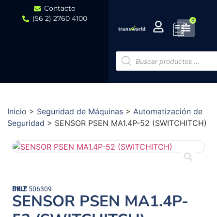
Contacto
(56 2) 2760 4100
0
Inicio
>
Seguridad de Máquinas
>
Automatización de
Seguridad
>
SENSOR PSEN MA1.4P-52 (SWITCHITCH)
PILZ
SKU:
506309
SENSOR PSEN MA1.4P-