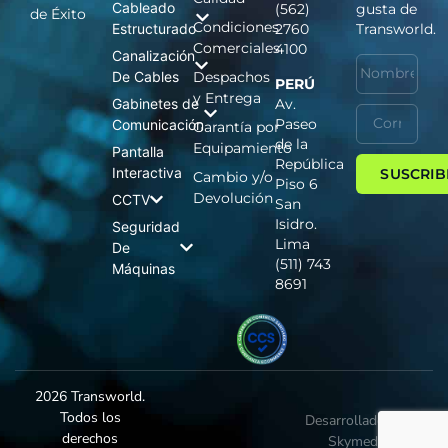
Cableado
(562)
gusta de
de Éxito
Condiciones
Estructurado
2760
Transworld.
Comerciales
4100
Canalización
De Cables
Despachos
PERÚ
y Entrega
Gabinetes de
Av.
Paseo
Comunicación
Garantía por
de la
Equipamiento
Pantalla
República
Interactiva
SUSCRIB
Cambio y/o
Piso 6
Devolución
CCTV
San
Isidro.
Seguridad
Lima
De
(511) 743
Máquinas
8691
2026 Transworld.
Todos los
Desarrollado por
derechos
Skymedia