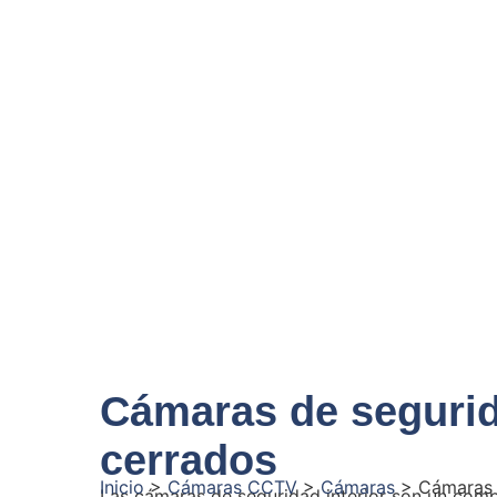
Cámaras de segurid
cerrados
Inicio
>
Cámaras CCTV
>
Cámaras
>
Cámaras 
Las cámaras de seguridad interior son un compo