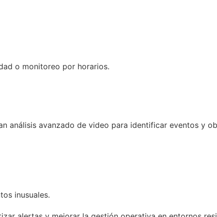
idad o monitoreo por horarios.
ran análisis avanzado de video para identificar eventos y o
os inusuales.
zar alertas y mejorar la gestión operativa en entornos resi