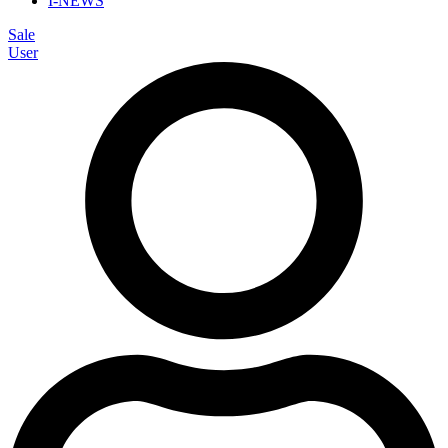
I-NEWS
Sale
User