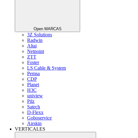
Open MARCAS
3Z Solutions
Radwin
Altai
Netpoint
ZTT
Foster
LS Cable & System
Pemsa
CDP
Planet
H3C
uniview
Pilz
Satech
D-Flexx
Goboservice
Airskin
VERTICALES