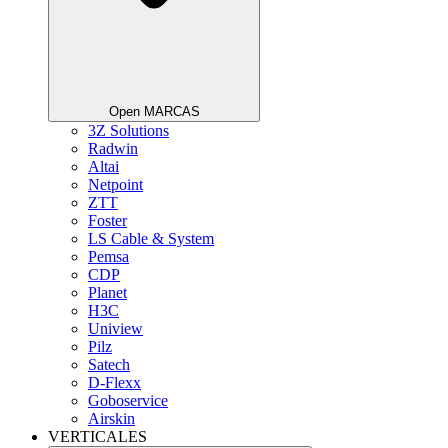
Open MARCAS
3Z Solutions
Radwin
Altai
Netpoint
ZTT
Foster
LS Cable & System
Pemsa
CDP
Planet
H3C
Uniview
Pilz
Satech
D-Flexx
Goboservice
Airskin
VERTICALES